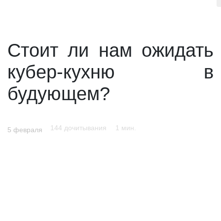
Стоит ли нам ожидать
кубер-кухню в
будующем?
144 дочитывания
1 мин.
5 февраля
191 просм
1 мин.